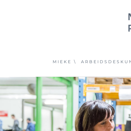
Ga
naar
inhoud
MIEKE \
ARBEIDSDESKUN