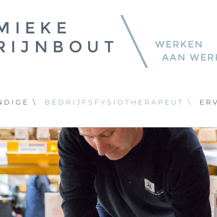
DIGE \
BEDRIJFSFYSIOTHERAPEUT \
ER