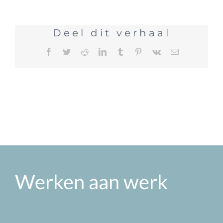
Deel dit verhaal
Facebook
Twitter
Reddit
LinkedIn
Tumblr
Pinterest
Vk
E-
mail