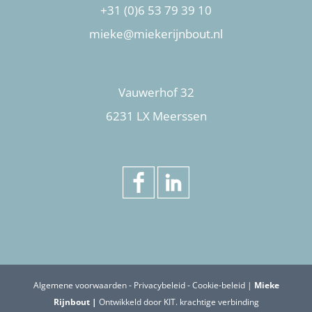
+31 (0)6 53 79 39 10
mieke@miekerijnbout.nl
Vauwerhof 32
6231 LX Meerssen
Algemene voorwaarden
-
Privacybeleid
-
Cookie-beleid
|
Mieke
Rijnbout |
Ontwikkeld door
KIT. krachtige verbinding